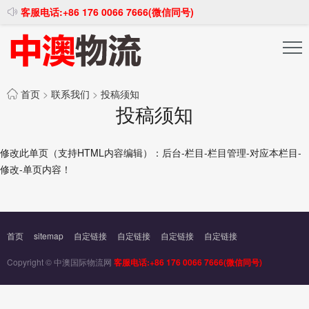
客服电话:+86 176 0066 7666(微信同号)
投稿发布
注册登录
首页
>
联系我们
>
投稿须知
投稿须知
修改此单页（支持HTML内容编辑）：后台-栏目-栏目管理-对应本栏目-
修改-单页内容！
首页
sitemap
自定链接
自定链接
自定链接
自定链接
Copyright © 中澳国际物流网
客服电话:+86 176 0066 7666(微信同号)