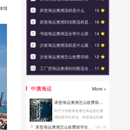
体情
5
床垫海运澳洲流程是什么
10
5
香港航空官
6
床垫海运澳洲到珀斯流程是什么
16
6
国际空
7
书箱海运澳洲适合寄什么留学生必看
14
7
澳大
8
沙发海运澳洲流程是什么最省钱
13
8
床垫
9
沙发海运澳洲怎么收费详细流程
12
9
澳大
10
工厂货海运澳洲到珀斯适合寄什么
11
10
澳洲空运
中澳海运
More +
床垫海运澳洲怎么收费留学生必看
对于计划将床垫通过海运发往澳
洲的留学生来说，床垫海运到澳
洲的费用是大家关心的问题。了
床垫海运澳洲怎么收费留学生必看
06-14
解床垫海运澳洲怎么收费留学生