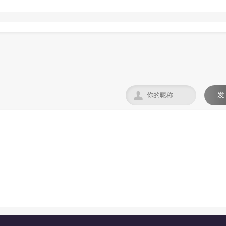

发
。