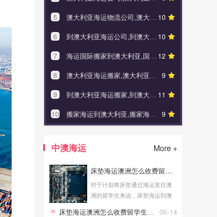
5
澳大利亚海运物流公司,澳大利亚海运物流公司排名
10
5
寄澳大利
6
到澳大利亚海运公司,到澳大利亚海运公司怎么走
10
6
澳大利亚
7
海运国际搬家到澳大利亚,国际搬家公司排名前十名推荐
12
7
澳大利
8
澳大利亚海运搬家,澳大利亚海运搬家多少钱
9
8
澳大利亚
9
到澳大利亚海运搬家,到澳大利亚海运搬家多少钱
11
9
海运澳
10
搬家海运到澳大利亚,搬家海运到澳大利亚多少钱
9
10
布里
中澳海运
More +
床垫海运澳洲怎么收费留学生必看
对于计划将床垫通过海运发往澳
洲的留学生来说，床垫海运到澳
洲的费用是大家关心的问题。了
床垫海运澳洲怎么收费留学生必看
06-14
解床垫海运澳洲怎么收费留学生