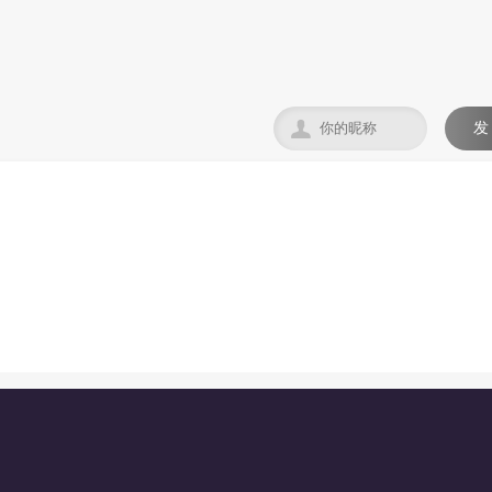

发
。