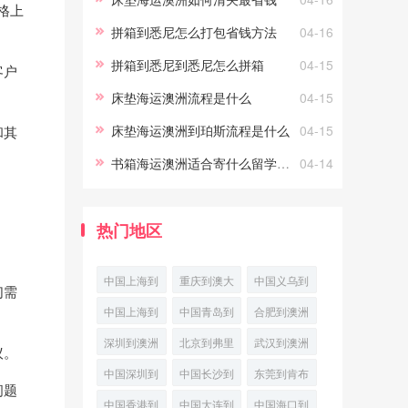
格上
成本。海运费用的计算方式：整
拼箱到悉尼怎么打包省钱方法
04-16
柜
拼箱到悉尼到悉尼怎么拼箱
04-15
客户
床垫海运澳洲流程是什么
04-15
床垫海运澳洲到珀斯流程是什么
04-15
和其
书箱海运澳洲适合寄什么留学生必看
04-14
热门地区
中国上海到
重庆到澳大
中国义乌到
们需
兰瑟斯顿国
利亚吉朗空
澳大利亚丹
中国上海到
中国青岛到
合肥到澳洲
际多式联运
运
皮尔国际空
澳洲林肯港
澳大利亚霍
波特兰空运
深圳到澳洲
北京到弗里
武汉到澳洲
议。
运
(PortLinco
巴特国际空
物流专线
凯恩斯跨境
曼特尔航空
波特兰优先
中国深圳到
中国长沙到
东莞到肯布
问题
运专线
海空联运
快递
空运
澳大利亚堪
珀斯(Perth)
拉港
中国香港到
中国大连到
中国海口到