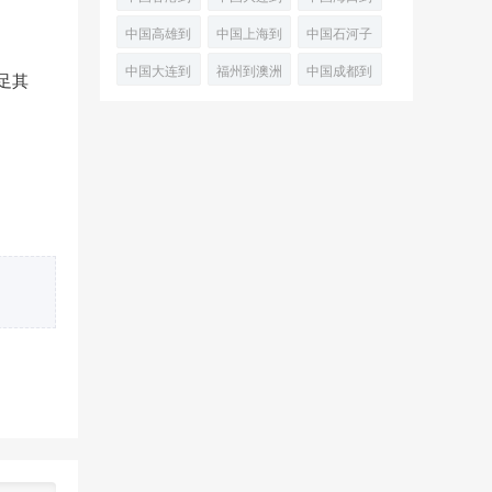
培拉班轮运
空运专线
(PortKembla)
澳洲德文波
澳大利亚布
兰瑟斯顿经
中国高雄到
中国上海到
中国石河子
输
空
特
尼空运物流
济空运
澳大利亚堪
澳大利亚兰
到澳大利亚
中国大连到
福州到澳洲
中国成都到
足其
(Devonpor
专线
培拉海上运
瑟斯顿
兰瑟斯顿
黑德兰港
弗里曼特尔
黄金海岸
输
(Launce
(Launc
(PortHedlan
(Fremantle
(GoldCoast)