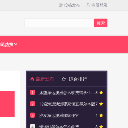
投稿发布
注册登录
物流热搜
最新发布
综合排行
1
床垫海运澳洲怎么收费留学生必看
3
1
澳大利亚
2
书箱海运澳洲哪家便宜墨尔本版
7
2
海运澳
3
沙发海运澳洲哪家便宜
4
3
布里
4
海运到墨尔本怎么收费
3
4
澳大利亚