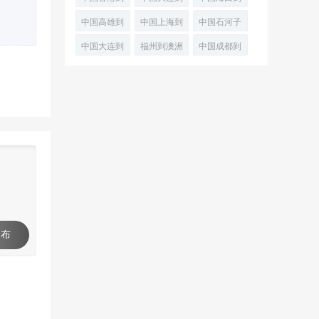
培拉班轮运
空运专线
(PortKembla)
澳洲德文波
澳大利亚布
兰瑟斯顿经
中国高雄到
中国上海到
中国石河子
输
空
特
尼空运物流
济空运
澳大利亚堪
澳大利亚兰
到澳大利亚
中国大连到
福州到澳洲
中国成都到
(Devonpor
专线
培拉海上运
瑟斯顿
兰瑟斯顿
黑德兰港
弗里曼特尔
黄金海岸
输
(Launce
(Launc
(PortHedlan
(Fremantle
(GoldCoast)
 布