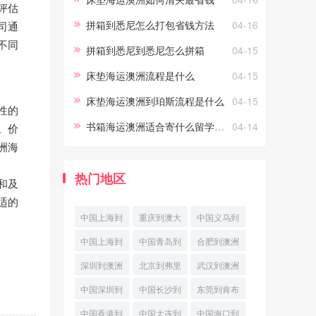
评估
成本。海运费用的计算方式：整
拼箱到悉尼怎么打包省钱方法
04-16
司通
柜
不同
拼箱到悉尼到悉尼怎么拼箱
04-15
床垫海运澳洲流程是什么
04-15
床垫海运澳洲到珀斯流程是什么
04-15
性的
书箱海运澳洲适合寄什么留学生必看
04-14
。价
洲海
热门地区
和及
适的
中国上海到
重庆到澳大
中国义乌到
兰瑟斯顿国
利亚吉朗空
澳大利亚丹
中国上海到
中国青岛到
合肥到澳洲
际多式联运
运
皮尔国际空
澳洲林肯港
澳大利亚霍
波特兰空运
深圳到澳洲
北京到弗里
武汉到澳洲
运
(PortLinco
巴特国际空
物流专线
凯恩斯跨境
曼特尔航空
波特兰优先
中国深圳到
中国长沙到
东莞到肯布
运专线
海空联运
快递
空运
澳大利亚堪
珀斯(Perth)
拉港
中国香港到
中国大连到
中国海口到