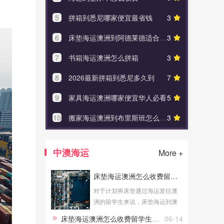
5
拼箱到悉尼哪家便宜最省钱
3
5
澳洲
6
床垫海运澳洲到阿德莱德适合寄什么
3
6
澳洲到国
7
书箱海运澳洲怎么拼箱
3
7
布里斯
8
2026最新拼箱到悉尼多久到
7
8
澳大利亚
9
家具海运澳洲哪家便宜华人必看
5
9
海运专
10
搬家海运澳洲到布里斯班怎么避免损坏
3
10
到澳大利
中澳海运
More +
床垫海运澳洲怎么收费留学生必看
对于计划将床垫通过海运发往澳
洲的留学生来说，床垫海运到澳
洲的费用是大家关心的问题。了
床垫海运澳洲怎么收费留学生必看
06-14
解床垫海运澳洲怎么收费留学生