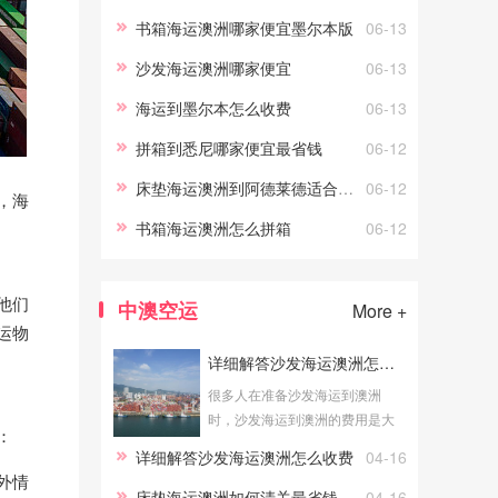
必看的具体情况，可以帮助您更
书箱海运澳洲哪家便宜墨尔本版
06-13
好地预算物流成本。海运费
沙发海运澳洲哪家便宜
06-13
海运到墨尔本怎么收费
06-13
拼箱到悉尼哪家便宜最省钱
06-12
床垫海运澳洲到阿德莱德适合寄什么
06-12
，海
书箱海运澳洲怎么拼箱
06-12
他们
中澳空运
More +
运物
详细解答沙发海运澳洲怎么收费
很多人在准备沙发海运到澳洲
时，沙发海运到澳洲的费用是大
：
家关心的问题。了解详细解答沙
详细解答沙发海运澳洲怎么收费
04-16
发海运澳洲怎么收费的具体情
外情
况，可以帮助您更好地预算物流
床垫海运澳洲如何清关最省钱
04-16