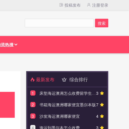
投稿发布
注册登录
物流热搜
最新发布
综合排行
1
床垫海运澳洲怎么收费留学生必看
3
1
澳大利亚
2
书箱海运澳洲哪家便宜墨尔本版
7
2
海运澳
3
沙发海运澳洲哪家便宜
4
3
布里
4
海运到墨尔本怎么收费
3
4
澳大利亚