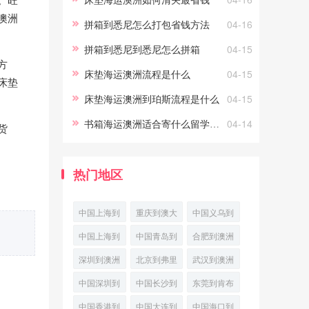
成本。海运费用的计算方式：整
澳洲
拼箱到悉尼怎么打包省钱方法
04-16
柜
拼箱到悉尼到悉尼怎么拼箱
04-15
方
床垫海运澳洲流程是什么
04-15
床垫
床垫海运澳洲到珀斯流程是什么
04-15
书箱海运澳洲适合寄什么留学生必看
04-14
货
热门地区
中国上海到
重庆到澳大
中国义乌到
兰瑟斯顿国
利亚吉朗空
澳大利亚丹
中国上海到
中国青岛到
合肥到澳洲
际多式联运
运
皮尔国际空
澳洲林肯港
澳大利亚霍
波特兰空运
深圳到澳洲
北京到弗里
武汉到澳洲
运
(PortLinco
巴特国际空
物流专线
凯恩斯跨境
曼特尔航空
波特兰优先
中国深圳到
中国长沙到
东莞到肯布
运专线
海空联运
快递
空运
澳大利亚堪
珀斯(Perth)
拉港
中国香港到
中国大连到
中国海口到