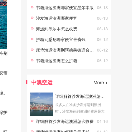
必看的具体情况，可以帮助您更
书箱海运澳洲哪家便宜墨尔本版
06-13
好地预算物流成本。海运费
沙发海运澳洲哪家便宜
06-13
海运到墨尔本怎么收费
06-13
拼箱到悉尼哪家便宜最省钱
06-12
床垫海运澳洲到阿德莱德适合寄什么
06-12
特别
书箱海运澳洲怎么拼箱
06-12
胶带
中澳空运
More +
撞。
详细解答沙发海运澳洲怎么收费
很多人在准备沙发海运到澳洲
时，沙发海运到澳洲的费用是大
保护
家关心的问题。了解详细解答沙
详细解答沙发海运澳洲怎么收费
04-16
发海运澳洲怎么收费的具体情
况，可以帮助您更好地预算物流
。旺
床垫海运澳洲如何清关最省钱
04-16