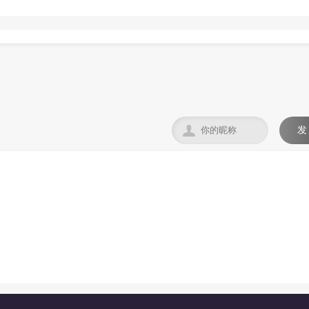

发
。