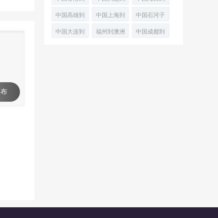
培拉班轮运
空运专线
(PortKembla)
澳洲德文波
澳大利亚布
兰瑟斯顿经
中国高雄到
中国上海到
中国石河子
输
空
特
尼空运物流
济空运
澳大利亚堪
澳大利亚兰
到澳大利亚
中国大连到
福州到澳洲
中国成都到
(Devonpor
专线
培拉海上运
瑟斯顿
兰瑟斯顿
黑德兰港
弗里曼特尔
黄金海岸
输
(Launce
(Launc
(PortHedlan
(Fremantle
(GoldCoast)
 布