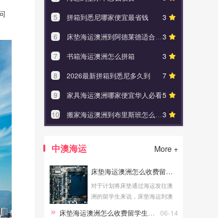
问
5
拼箱到悉尼哪家便宜最省钱
3
5
澳洲
6
床垫海运澳洲到阿德莱德适合寄什么
3
6
澳洲到国
7
书箱海运澳洲怎么拼箱
3
7
布里斯
8
2026最新拼箱到悉尼多久到
7
8
澳大利亚
9
家具海运澳洲哪家便宜华人必看
5
9
海运专
10
搬家海运澳洲到布里斯班怎么避免损坏
3
10
到澳大利
中澳海运
More +
床垫海运澳洲怎么收费留学生必看
对于计划将床垫通过海运发往澳
洲的留学生来说，床垫海运到澳
洲的费用是大家关心的问题。了
床垫海运澳洲怎么收费留学生必看
06-14
解床垫海运澳洲怎么收费留学生