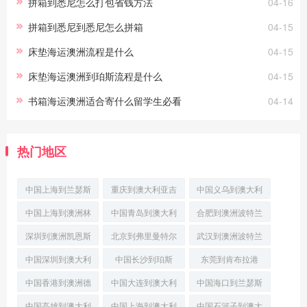
拼箱到悉尼怎么打包省钱方法
04-16
拼箱到悉尼到悉尼怎么拼箱
04-15
床垫海运澳洲流程是什么
04-15
床垫海运澳洲到珀斯流程是什么
04-15
书箱海运澳洲适合寄什么留学生必看
04-14
热门地区
中国上海到兰瑟斯
重庆到澳大利亚吉
中国义乌到澳大利
顿国际多式联运
朗空运
亚丹皮尔国际空运
中国上海到澳洲林
中国青岛到澳大利
合肥到澳洲波特兰
肯港(PortLinco
亚霍巴特国际空运
空运物流专线
深圳到澳洲凯恩斯
北京到弗里曼特尔
武汉到澳洲波特兰
专线
跨境海空联运
航空快递
优先空运
中国深圳到澳大利
中国长沙到珀斯
东莞到肯布拉港
亚堪培拉班轮运输
(Perth)空运专线
(PortKembla)空
中国香港到澳洲德
中国大连到澳大利
中国海口到兰瑟斯
文波特(Devonpor
亚布尼空运物流专
顿经济空运
中国高雄到澳大利
中国上海到澳大利
中国石河子到澳大