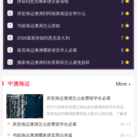
5
拼箱到悉尼哪家便宜最省钱
3
6
床垫海运澳洲到阿德莱德适合寄什么
3
7
书箱海运澳洲怎么拼箱
3
8
2026最新拼箱到悉尼多久到
7
9
家具海运澳洲哪家便宜华人必看
5
10
搬家海运澳洲到布里斯班怎么避免损坏
3
中澳海运
More +
床垫海运澳洲怎么收费留学生必看
对于计划将床垫通过海运发往澳洲的留学生来说，
床垫海运到澳洲的费用是大家关心的问题。了解床
垫海运澳洲怎么收费留学生必看的具体情况，可以
床垫海运澳洲怎么收费留学生必看
06-14
帮助您更好地预算物流成本。海运费
书箱海运澳洲哪家便宜墨尔本版
06-13