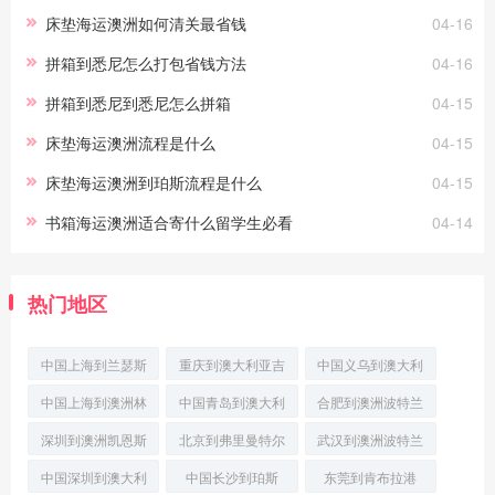
床垫海运澳洲如何清关最省钱
04-16
拼箱到悉尼怎么打包省钱方法
04-16
拼箱到悉尼到悉尼怎么拼箱
04-15
床垫海运澳洲流程是什么
04-15
床垫海运澳洲到珀斯流程是什么
04-15
书箱海运澳洲适合寄什么留学生必看
04-14
热门地区
中国上海到兰瑟斯
重庆到澳大利亚吉
中国义乌到澳大利
顿国际多式联运
朗空运
亚丹皮尔国际空运
中国上海到澳洲林
中国青岛到澳大利
合肥到澳洲波特兰
肯港(PortLinco
亚霍巴特国际空运
空运物流专线
深圳到澳洲凯恩斯
北京到弗里曼特尔
武汉到澳洲波特兰
专线
跨境海空联运
航空快递
优先空运
中国深圳到澳大利
中国长沙到珀斯
东莞到肯布拉港