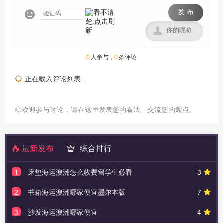
发 布


0
人参与，
0
条评论
正在载入评论列表...
◎欢迎参与讨论，请在这里发表您的看法、交流您的观点。
最新发布
综合排行
1
床垫海运澳洲怎么收费留学生必看
3
2
书箱海运澳洲哪家便宜墨尔本版
7
3
沙发海运澳洲哪家便宜
4