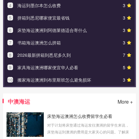
4
海运到墨尔本怎么收费
3
5
拼箱到悉尼哪家便宜最省钱
3
6
床垫海运澳洲到阿德莱德适合寄什么
3
7
书箱海运澳洲怎么拼箱
3
8
2026最新拼箱到悉尼多久到
7
9
家具海运澳洲哪家便宜华人必看
5
10
搬家海运澳洲到布里斯班怎么避免损坏
3
中澳海运
More +
床垫海运澳洲怎么收费留学生必看
对于计划将床垫通过海运发往澳洲的留学生来说，
床垫海运到澳洲的费用是大家关心的问题。了解床
垫海运澳洲怎么收费留学生必看的具体情况，可以